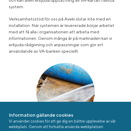
och kan även erbjuda uppsättning av VA-kartan i dessa
system.
Verksamhetsstöd för oss på Aveki slutar inte med en
installation. När systemen är levererade börjar arbetet
med att få alla i organisationen att arbeta med
informationen. Genom många år på marknaden kan vi
erbjuda rådgivning och anpassningar som gör ert
användande av VA-banken speciellt.
Information gällande cookies
Vi använder cookies för att ge dig en bättre upplevelse av vår
webbplats. Genom att fortsätta använda webbplatsen
VA-banken - Grundmodulen