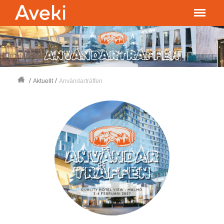
/
/
Aktuellt
Användarträffen