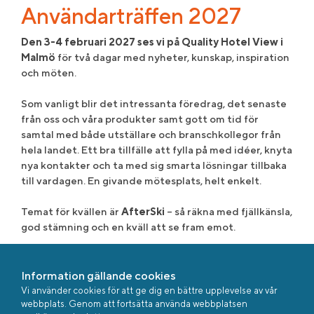
Användarträffen 2027
Den 3-4 februari 2027 ses vi på Quality Hotel View i
Malmö
för två dagar med nyheter, kunskap, inspiration
och möten.
Som vanligt blir det intressanta föredrag, det senaste
från oss och våra produkter samt gott om tid för
samtal med både utställare och branschkollegor från
hela landet. Ett bra tillfälle att fylla på med idéer, knyta
nya kontakter och ta med sig smarta lösningar tillbaka
till vardagen. En givande mötesplats, helt enkelt.
Temat för kvällen är
AfterSki
– så räkna med fjällkänsla,
god stämning och en kväll att se fram emot.
Mer information kommer längre fram, men boka in i
kalendern redan nu.
Information gällande cookies
Vi ses i Malmö!
Vi använder cookies för att ge dig en bättre upplevelse av vår
webbplats. Genom att fortsätta använda webbplatsen