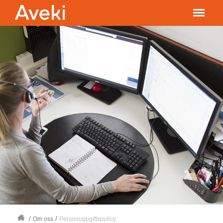
/
/
Om oss
Personuppgiftspolicy