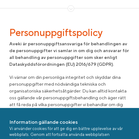
Personuppgiftspolicy
Aveki är personuppgiftsansvariga för behandlingen av
de personuppgifter vi samlar in om dig och ansvarar för
all behandling av personuppgifter som sker enligt
Dataskyddsförordningen (EU) 2016/679 (GDPR).
Vi värnar om din personliga integritet och skyddar dina
personuppgifter med nödvändiga tekniska och
organisatoriska säkerhetsåtgärder. Du kan alltid kontakta
oss gällande vår personuppgiftsbehandling och äger rätt
att få reda på vilka personuppgifter vi behandlar om dig.
Du kan läsa mer om dina rättigheter i vår
personuppgiftspolicy.
Information gällande cookies
Vi använder cookies för att ge dig en bättre upplevelse av vår
Personuppgiftspolicy (PDF)
webbplats. Genom att fortsätta använda webbplatsen