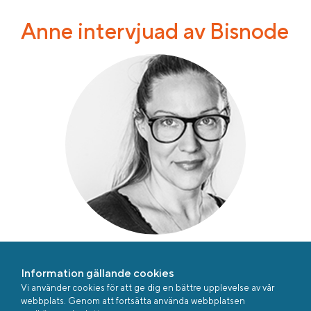
Anne intervjuad av Bisnode
Så skapade vi ett Superföretag – 8 framgångsrika
företagsledare ger sina bästa tips, Anne är en av dem!
Information gällande cookies
Vi använder cookies för att ge dig en bättre upplevelse av vår
Bisnode frågade åtta företagsledare (av 641) om vad som
webbplats. Genom att fortsätta använda webbplatsen
är receptet på deras framgång - och varför just de är med