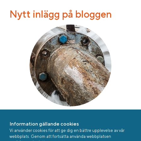
Nytt inlägg på bloggen
Kan olika rörmaterial ha olika livslängd och är det alltid
själva rören som är problemet? Kent Alm delar med sig
Information gällande cookies
av sina tankar kring vattenledningsnätet i ett nytt
Vi använder cookies för att ge dig en bättre upplevelse av vår
blogginlägg.
webbplats. Genom att fortsätta använda webbplatsen